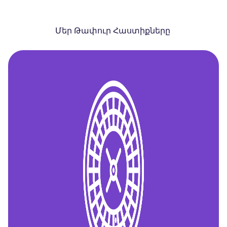
Մեր Թափուր Հաստիքները