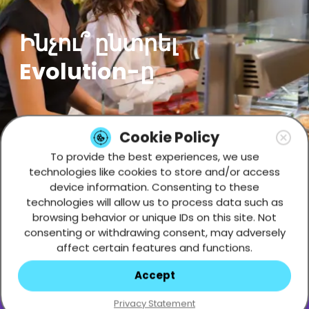
Ինչու՞ ընտրել
Evolution-ը
Cookie Policy
To provide the best experiences, we use
technologies like cookies to store and/or access
device information. Consenting to these
technologies will allow us to process data such as
Մրցակցային աշխատավարձ. Մենք
browsing behavior or unique IDs on this site. Not
վստահեցնում ենք, որ ձեր քրտնաջան
consenting or withdrawing consent, may adversely
աշխատանքը կպարգևատրվի մրցակցային
affect certain features and functions.
վարձատրությամբ և կատարողականի
բոնուսներով:
Accept
Վճարվող թրեյնինգ, այդ թվում զարգացման
տարբեր դասընթացներ և թրեյնինգներ մեր
Privacy Statement
աշխատակիցների համար՝ վարպետության