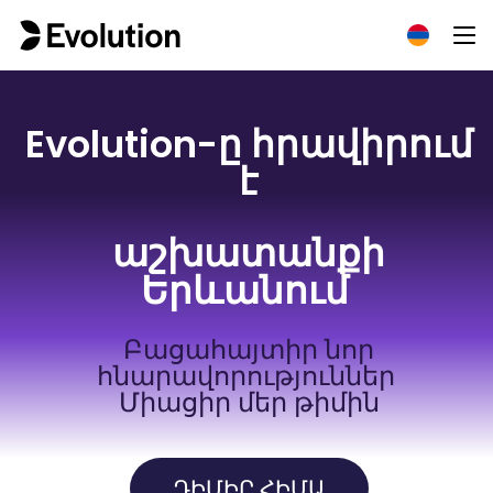
Evolution-ը հրավիրում
է
աշխատանքի
Երևանում
Բացահայտիր նոր
հնարավորություններ
Միացիր մեր թիմին
ԴԻՄԻՐ ՀԻՄԱ