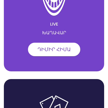
LIVE
ԽԱՂԱՎԱՐ
ԴԻՄԻՐ ՀԻՄԱ