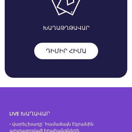
ԽԱՂԱԹՂԹԱՎԱՐ
ԴԻՄԻՐ ՀԻՄԱ
LIVE ԽԱՂԱՎԱՐ
• վարել խաղը` համաձայն էկրանին
արտացոլված հրահանգների,