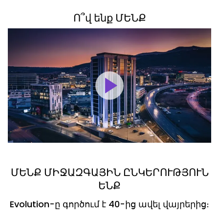
Ո՞վ ենք ՄԵՆՔ
ՄԵՆՔ ՄԻՋԱԶԳԱՅԻՆ ԸՆԿԵՐՈՒԹՅՈՒՆ
ԵՆՔ
Evolution-ը գործում է 40-ից ավել վայրերից։