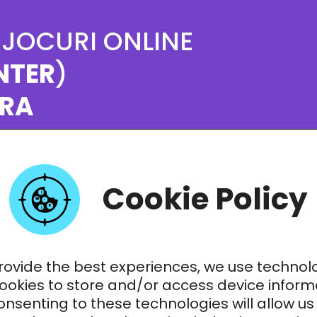
 JOCURI ONLINE
NTER
)
ERA
ru acest rol? Pentru că…
Cookie Policy
ști cel care citește regulile
ă le prezinți și să fii liderul
rovide the best experiences, we use technol
cookies to store and/or access device inform
vel începător și ești dispus să o
nsenting to these technologies will allow us