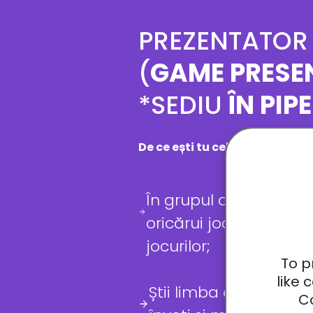
PREZENTATOR
(
GAME PRESE
*SEDIU
ÎN PIP
De ce ești tu cel potrivit pent
În grupul de prieteni e
oricărui joc, ești gata s
jocurilor;
To p
like 
Știi limba engleză, ni
Co