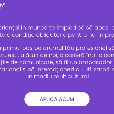
ță.
erienței în muncă te împiedică să apeși b
 o condiție obligatorie pentru noi în pro
primul pas pe drumul tău profesional să 
iești, alături de noi, o carieră într-o c
itățile de comunicare, să fii un ambasador a
ational și să interacționezi cu utilizatorii
un mediu multicultural
APLICĂ ACUM