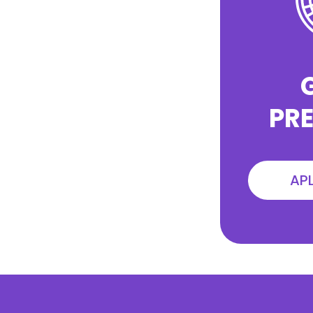
PR
AP