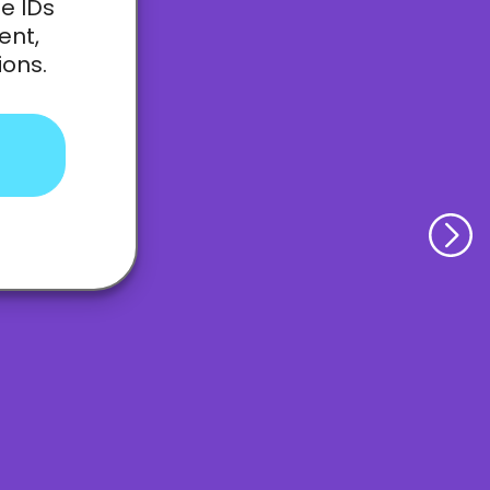
e IDs
ent,
ions.