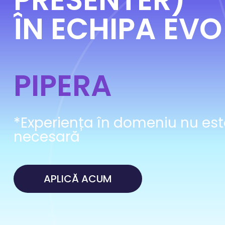
ÎN ECHIPA EV
PIPERA
*Experiența în domeniu nu est
necesară
APLICĂ ACUM