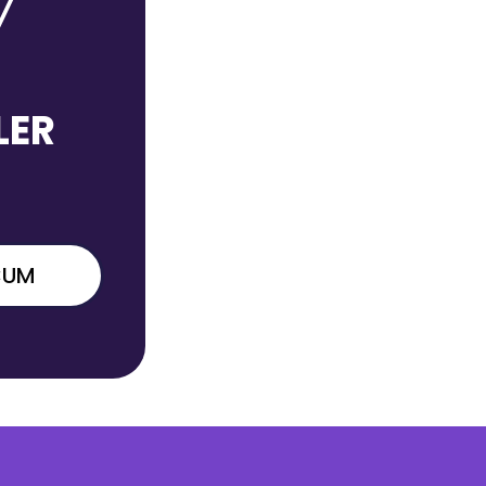
LER
CUM