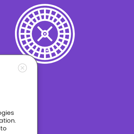
ogies
ation.
 to