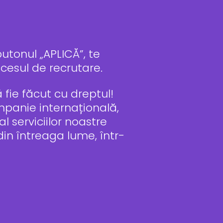
utonul „APLICĂ”, te
cesul de recrutare.
fie făcut cu dreptul!
ompanie internațională,
l serviciilor noastre
 din întreaga lume, într-