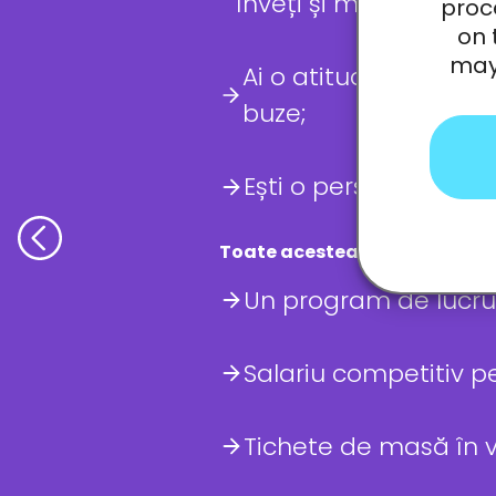
înveți și mai bine de 
proc
on 
may 
Ai o atitudine poziti
buze;
Ești o persoană respo
Toate acestea vor fi recompe
Un program de lucru f
Salariu competitiv p
Tichete de masă în va