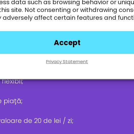
atât;
ess data such as browsing behavior or uniqu
this site. Not consenting or withdrawing cons
adversely affect certain features and funct
vă și ești mereu cu zâmbetul pe
Accept
nsabilă și lucrezi bine în echipă.
Privacy Statement
nsate de noi cu:
lexibil;
e piață;
loare de 20 de lei / zi;