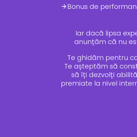
Bonus de performan
Iar dacă lipsa exp
anunțăm că nu este
Te ghidăm pentru ca 
Te așteptăm să constru
să îți dezvolți abil
premiate la nivel intern