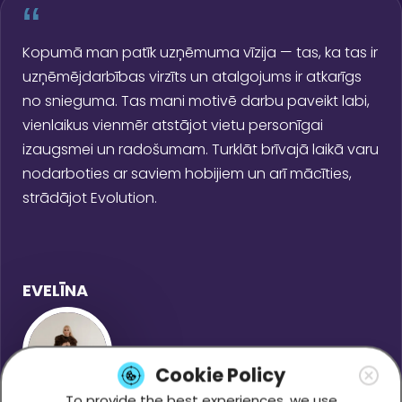
“
Kopumā man patīk uzņēmuma vīzija — tas, ka tas ir
uzņēmējdarbības virzīts un atalgojums ir atkarīgs
no snieguma. Tas mani motivē darbu paveikt labi,
vienlaikus vienmēr atstājot vietu personīgai
izaugsmei un radošumam. Turklāt brīvajā laikā varu
nodarboties ar saviem hobijiem un arī mācīties,
strādājot Evolution.
EVELĪNA
Cookie Policy
To provide the best experiences, we use