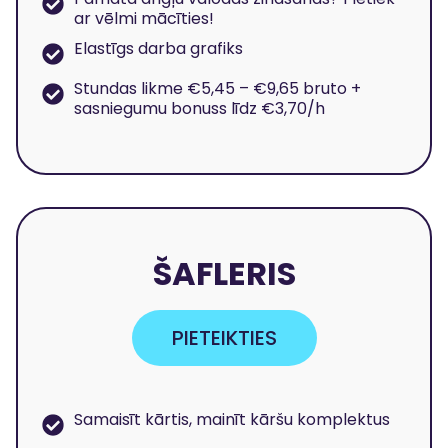
ar vēlmi mācīties!
Elastīgs darba grafiks
Stundas likme €5,45 – €9,65 bruto +
sasniegumu bonuss līdz €3,70/h
ŠAFLERIS
PIETEIKTIES
Samaisīt kārtis, mainīt kāršu komplektus