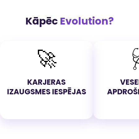
Kāpēc
Evolution?
🚀
KARJERAS
VESE
IZAUGSMES IESPĒJAS
APDROŠ