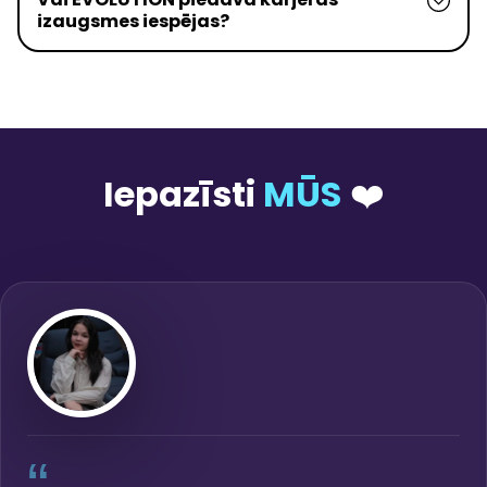
izaugsmes iespējas?
Iepazīsti
MŪS
❤️
“