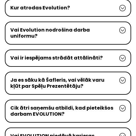
Kur atrodas Evolution?
Vai Evolution nodrošina darba
uniformu?
Vai ir iespējams strādāt attālināti?
Ja es sāku kā Šafleris, vai vēlāk varu
kļūt par Spēļu Prezentētāju?
Cik ātri saņemšu atbildi, kad pieteikšos
darbam EVOLUTION?
Vai EVOLUTION piedāvā karjeras