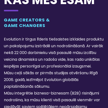
GAME CREATORS &
GAME CHANGERS
Evolution ir tirgus līderis tiešsaistes izklaides produktu
un pakalpojumu izstrādē un nodrošināšanā. Ar vairāk
nekā 22 000 darbinieku visā pasaulē mūsu izcilību
veicina dinamiska un radoša vide, kas rada unikālas
iespējas personīgai un profesionālai izaugsmei.
Mūsu ceļš sākās ar pirmās studijas atvēršanu Rīgā
2006. gadā, iezīmējot Evolution globālās
paplašināšanās sākumu.
Mūsu integrētie biznesa–biznesam (B2B) risinājumi
nodrošina, ka mūsu klienti visā pasaulē vienmēr var
piedāvāt saviem spēlētājiem nepārspējamu