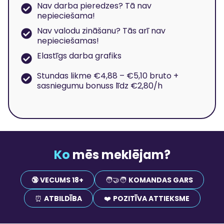
Nav darba pieredzes? Tā nav
nepieciešama!
Nav valodu zināšanu? Tās arī nav
nepieciešamas!
Elastīgs darba grafiks
Stundas likme €4,88 – €5,10 bruto +
sasniegumu bonuss līdz €2,80/h
Ko
mēs meklējam?
🔞 VECUMS 18+
🧑‍🤝‍🧑
KOMANDAS GARS
⏰
ATBILDĪBA
❤️
POZITĪVA ATTIEKSME