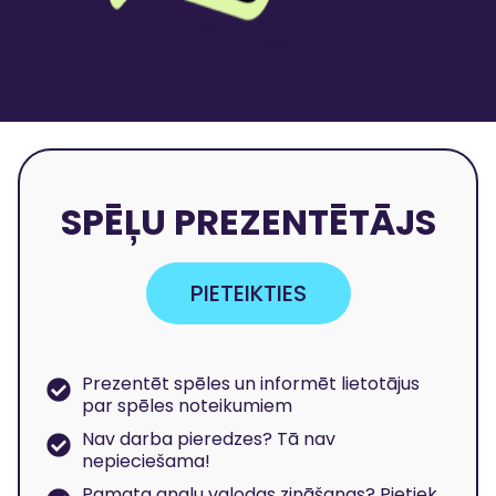
SPĒĻU PREZENTĒTĀJS
PIETEIKTIES
Prezentēt spēles un informēt lietotājus
par spēles noteikumiem
Nav darba pieredzes? Tā nav
nepieciešama!
Pamata angļu valodas zināšanas? Pietiek