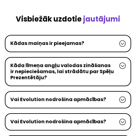
Visbiežāk uzdotie
jautājumi
Kādas maiņas ir pieejamas?
Kāda līmeņa angļu valodas zināšanas
ir nepieciešamas, lai strādātu par Spēļu
Prezentētāju?
Vai Evolution nodrošina apmācības?
Vai Evolution nodrošina apmācības?