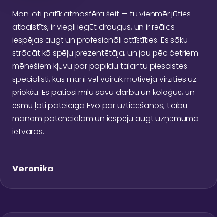
Man ļoti patīk atmosfēra šeit — tu vienmēr jūties
atbalstīts, ir viegli iegūt draugus, un ir reālas
iespējas augt un profesionāli attīstīties. Es sāku
strādāt kā spēļu prezentētāja, un jau pēc četriem
mēnešiem kļuvu par papildu talantu piesaistes
speciālisti, kas mani vēl vairāk motivēja virzīties uz
priekšu. Es patiesi mīlu savu darbu un kolēģus, un
esmu ļoti pateicīga Evo par uzticēšanos, ticību
manam potenciālam un iespēju augt uzņēmuma
ietvaros.
Veronika