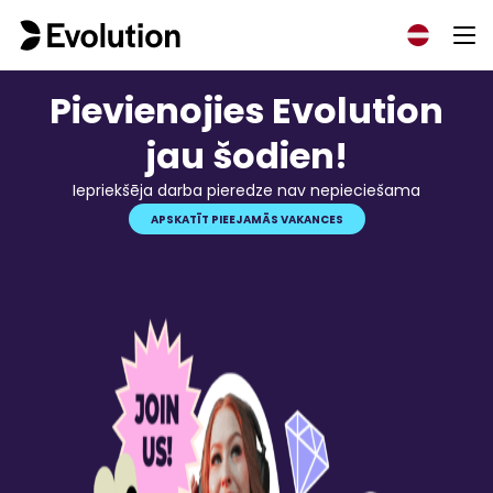
Pievienojies Evolution
jau šodien!
Iepriekšēja darba pieredze nav nepieciešama
APSKATĪT PIEEJAMĀS VAKANCES