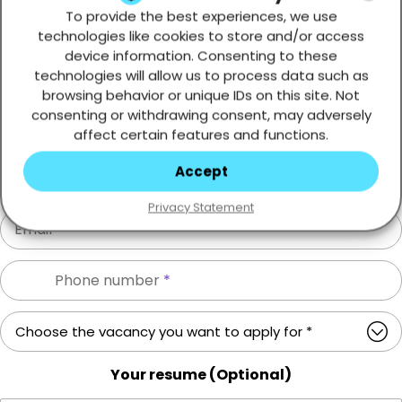
Drag & Drop Files,
Choose Files to Upload
To provide the best experiences, we use
technologies like cookies to store and/or access
device information. Consenting to these
technologies will allow us to process data such as
Upload images in .png, .jpg, .jpeg format, not exceeding 2MB
browsing behavior or unique IDs on this site. Not
consenting or withdrawing consent, may adversely
First Name
*
affect certain features and functions.
Accept
Last Name
*
Privacy Statement
Email
*
Phone number
*
Your resume (Optional)