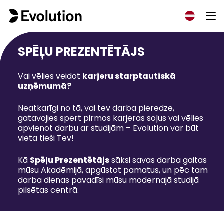
SPĒĻU PREZENTĒTĀJS
Vai vēlies veidot
karjeru starptautiskā
uzņēmumā?
Neatkarīgi no tā, vai tev darba pieredze,
gatavojies spert pirmos karjeras soļus vai vēlies
apvienot darbu ar studijām – Evolution var būt
vieta tieši Tev!
Kā
Spēļu Prezentētājs
sāksi savas darba gaitas
mūsu Akadēmijā, apgūstot pamatus, un pēc tam
darba dienas pavadīsi mūsu modernajā studijā
pilsētas centrā.