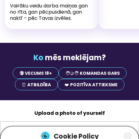
Vairāku veidu darba maiņas gan
no rīta, gan pēcpusdienā, gan
naktī – pēc Tavas izvēles.
Ko
mēs meklējam?
🔞 VECUMS 18+
🧑‍🤝‍🧑
KOMANDAS GARS
⏰
ATBILDĪBA
❤️
POZITĪVA ATTIEKSME
Upload a photo of yourself
Cookie Policy