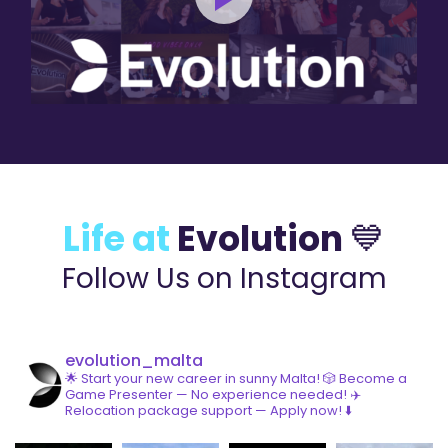
Life at
Evolution
💙
Follow Us on Instagram
evolution_malta
🌟 Start your new career in sunny Malta!
🎲 Become a
Game Presenter — No experience needed!
✈️
Relocation package support — Apply now! ⬇️