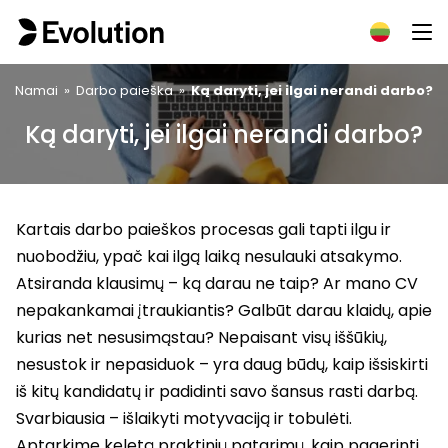
Namai
»
Darbo paieška
»
Ką daryti, jei ilgai nerandi darbo?
Ką daryti, jei ilgai nerandi darbo?
Kartais darbo paieškos procesas gali tapti ilgu ir
nuobodžiu, ypač kai ilgą laiką nesulauki atsakymo.
Atsiranda klausimų – ką darau ne taip? Ar mano CV
nepakankamai įtraukiantis? Galbūt darau klaidų, apie
kurias net nesusimąstau? Nepaisant visų iššūkių,
nesustok ir nepasiduok – yra daug būdų, kaip išsiskirti
iš kitų kandidatų ir padidinti savo šansus rasti darbą.
Svarbiausia – išlaikyti motyvaciją ir tobulėti.
Aptarkime keletą praktinių patarimų, kaip pagerinti