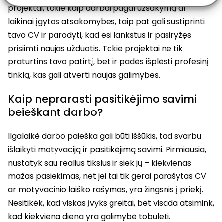
projektai, tokie kaip darbai pagal užsakymą ar
laikinai įgytos atsakomybės, taip pat gali sustiprinti
tavo CV ir parodyti, kad esi lankstus ir pasiryžęs
prisiimti naujas užduotis. Tokie projektai ne tik
praturtins tavo patirtį, bet ir padės išplėsti profesinį
tinklą, kas gali atverti naujas galimybes.
Kaip neprarasti pasitikėjimo savimi
beieškant darbo?
Ilgalaikė darbo paieška gali būti iššūkis, tad svarbu
išlaikyti motyvaciją ir pasitikėjimą savimi. Pirmiausia,
nustatyk sau realius tikslus ir siek jų – kiekvienas
mažas pasiekimas, net jei tai tik gerai parašytas CV
ar motyvacinio laiško rašymas, yra žingsnis į priekį.
Nesitikėk, kad viskas įvyks greitai, bet visada atsimink,
kad kiekviena diena yra galimybė tobulėti.