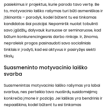
pasiekimus ir projektus, kurie parodo tavo vertę. Be
to, motyvacinio laiško rašymas turi būti asmeniškas ir
įtikinantis – parodyk, kodėl būtent tu esi tinkamas
kandidatas šiai pozicijai. Nepamiršk nuolat tobulinti
savo įgūdžių, dalyvauk kursuose ar seminaruose, kad
būtum konkurencingesnis darbo rinkoje. Ir, žinoma,
nepraleisk progos pasinaudoti savo socialiniais
tinklais ir įrodyti, kad esi aktyvus ir pasiryžęs siekti
tikslų.
Suasmeninto motyvacinio laiško
svarba
Suasmenintas motyvacinio laiško rašymas yra labai
svarbus, nes perteikia tavo nuoširdų susidomėjimą
konkrečia įmone ir pozicija. Jei laiškas yra bendrinis ir
nepaaiškina, kodėl būtent tu esi tinkamas