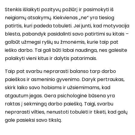
Stenkis išlaikyti pozityvų požiūrį ir pasimokyti iš
neigiamų atsakymų. Kiekvienas „ne“ yra tiesiog
patirtis, kuri padeda tobulėti. Jei junti, kad motyvacija
blėsta, pabandyk pasidalinti savo patirtimi su kitais –
galbūt užmegsi ryšių su žmonėmis, kurie taip pat
ieško darbo. Tai gali būti labai naudinga, nes galėsite
palaikyti vieni kitus ir dalytis patarimais.
Taip pat svarbu neprarasti balanso tarp darbo
paieškos ir asmeninio gyvenimo. Daryk pertraukas,
skirk laiko savo hobiams ir užsiėmimams, kad
atgautum jėgas. Gera psichologinė būsena yra
raktas į sėkmingą darbo paiešką. Taigi, svarbu
neprarasti vilties, nenustoti tobulėti ir tikėti, kad galų
gale pasieksi savo tikslą.