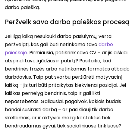
darbo paiešką.
Peržvelk savo darbo paieškos procesą
Jei ilgą laiką nesulauki darbo pasiūlymų, verta
peržvelgti, kas gali būti netinkama tavo
darbo
paieškoje
. Pirmiausia, patikrink savo CV – ar jis aiškiai
atspindi tavo įgūdžius ir patirtį? Pasitaiko, kad
bendrinės frazės arba netinkamas formatas atbaido
darbdavius. Taip pat svarbu peržiūrėti motyvacinį
laišką – jis turi būti pritaikytas kiekvienai pozicijai. Jei
laiškas pernelyg bendrinis, taip ir gali likti
nepastebėtas. Galiausiai, pagalvok, kokiais būdais
bandai susirasti darbą – ar pasikliauji tik darbo
skelbimais, ar ir aktyviai mezgi kontaktus tiek
bendraudamas gyvai, tiek socialiniuose tinkluose?