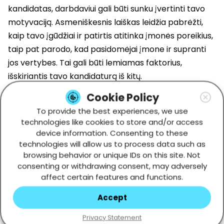
kandidatas, darbdaviui gali būti sunku įvertinti tavo
motyvaciją. Asmeniškesnis laiškas leidžia pabrėžti,
kaip tavo įgūdžiai ir patirtis atitinka įmonės poreikius,
taip pat parodo, kad pasidomėjai įmone ir supranti
jos vertybes. Tai gali būti lemiamas faktorius,
išskiriantis tavo kandidaturą iš kitų.
Cookie Policy
Kuo dar papildyti CV?
To provide the best experiences, we use
technologies like cookies to store and/or access
Savanorystė arba trumpalaikiai projektai gali būti
device information. Consenting to these
puiki proga papildyti savo CV ir įgyti vertingos
technologies will allow us to process data such as
patirties, ypač jei esi darbo paieškoje.
browsing behavior or unique IDs on this site. Not
Savanoriaudamas gali ne tik prisidėti prie svarbių
consenting or withdrawing consent, may adversely
affect certain features and functions.
socialinių iniciatyvų, bet ir įgyti naujų įgūdžių, kuriuos
vėliau galėsi parodyti potencialiems darbdaviams.
Accept
Taip pat parodysi, kad nesėdėjai rankų sudėjęs ir
Privacy Statement
aktyviai ieškojai galimybių tobulėti. Trumpalaikiai